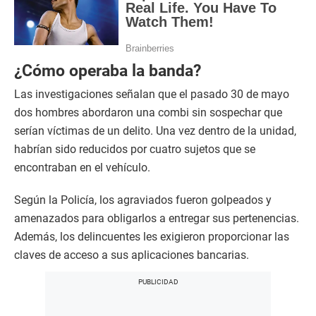
u
t
e
,
1
1
¿Cómo operaba la banda?
s
e
Las investigaciones señalan que el pasado 30 de mayo
c
o
dos hombres abordaron una combi sin sospechar que
n
d
serían víctimas de un delito. Una vez dentro de la unidad,
s
habrían sido reducidos por cuatro sujetos que se
encontraban en el vehículo.
Según la Policía, los agraviados fueron golpeados y
amenazados para obligarlos a entregar sus pertenencias.
Además, los delincuentes les exigieron proporcionar las
claves de acceso a sus aplicaciones bancarias.