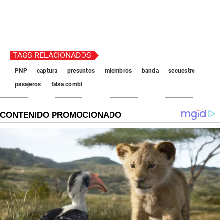
TAGS RELACIONADOS
PNP
captura
presuntos
miembros
banda
secuestro
pasajeros
falsa combi