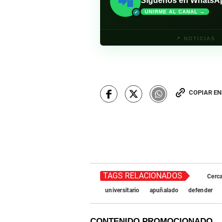
📲
Síguenos en WhatsApp 
UNIRME AL CANAL →
✓
📍 NOTICIAS 
COPIAR E
TAGS RELACIONADOS
Cerc
universitario
apuñalado
defender