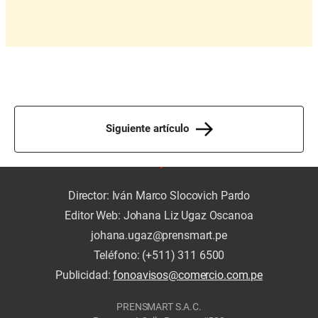
Siguiente artículo
Director: Iván Marco Slocovich Pardo
Editor Web: Johana Liz Ugaz Oscanoa
johana.ugaz@prensmart.pe
Teléfono: (+511) 311 6500
Publicidad:
fonoavisos@comercio.com.pe
PRENSMART S.A.C.