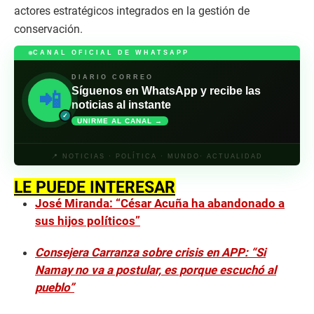
actores estratégicos integrados en la gestión de
conservación.
CANAL OFICIAL DE WHATSAPP
DIARIO CORREO
Síguenos en WhatsApp y recibe las
📲
noticias al instante
✓
UNIRME AL CANAL →
📍 NOTICIAS · POLÍTICA · MUNDO· ACTUALIDAD
LE PUEDE INTERESAR
José Miranda: “César Acuña ha abandonado a
sus hijos políticos”
Consejera Carranza sobre crisis en APP: “Si
Namay no va a postular, es porque escuchó al
pueblo”