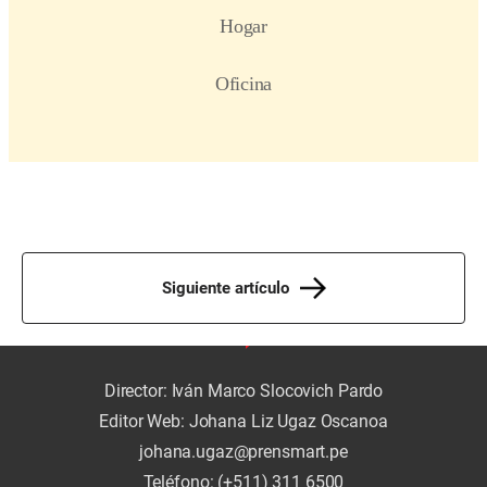
Siguiente artículo
Director: Iván Marco Slocovich Pardo
Editor Web: Johana Liz Ugaz Oscanoa
johana.ugaz@prensmart.pe
Teléfono: (+511) 311 6500