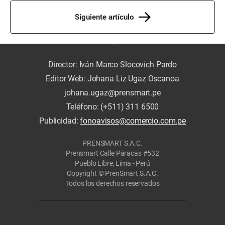
Siguiente artículo
Director: Iván Marco Slocovich Pardo
Editor Web: Johana Liz Ugaz Oscanoa
johana.ugaz@prensmart.pe
Teléfono: (+511) 311 6500
Publicidad:
fonoavisos@comercio.com.pe
PRENSMART S.A.C.
Prensmart Calle Paracas #532
Pueblo Libre, Lima - Perú
Copyright © PrenSmart S.A.C.
Todos los derechos reservados