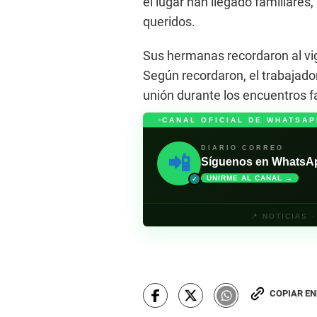
el lugar han llegado familiare
queridos.
Sus hermanas recordaron al vig
Según recordaron, el trabajad
unión durante los encuentros f
CANAL OFICIAL DE WHATSAP
DIARIO CORREO
📲
Síguenos en WhatsApp 
UNIRME AL CANAL →
✓
📍 NOTICIAS 
COPIAR E