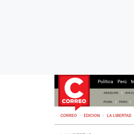
Política
Perú
M
AREQUIPA
AYAC
PIURA
PUNO
CORREO
>
EDICION
>
LA LIBERTAD