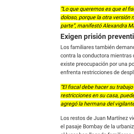
“Lo que queremos es que el fis
doloso, porque la otra versión no
parte”, manifestó Alexandra Mar
Exigen prisión prevent
Los familiares también demandar
contra la conductora mientras 
existe preocupación por una p
enfrenta restricciones de desp
“El fiscal debe hacer su trabaj
restricciones en su casa, puede 
agregó la hermana del vigilant
Los restos de Juan Martínez vi
el pasaje Bombay de la urbaniza