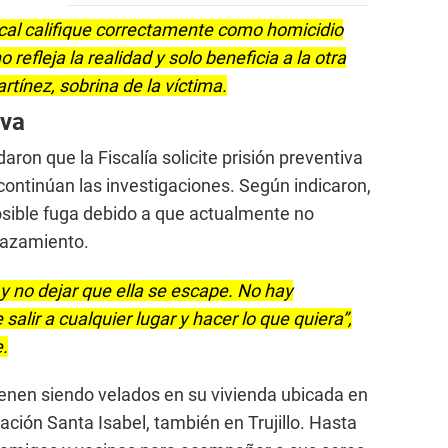
cal califique correctamente como homicidio
 refleja la realidad y solo beneficia a la otra
tínez, sobrina de la víctima.
iva
on que la Fiscalía solicite prisión preventiva
continúan las investigaciones. Según indicaron,
osible fuga debido a que actualmente no
lazamiento.
o y no dejar que ella se escape. No hay
salir a cualquier lugar y hacer lo que quiera”,
e.
enen siendo velados en su vivienda ubicada en
ción Santa Isabel, también en Trujillo. Hasta