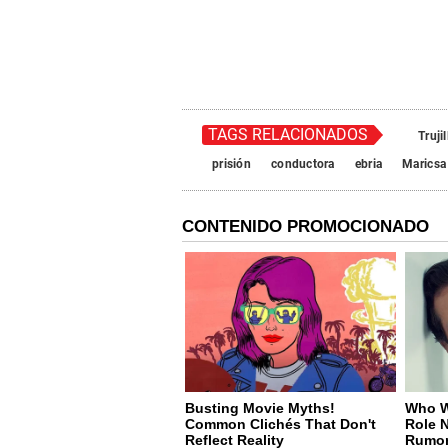
TAGS RELACIONADOS
Trujil
prisión
conductora
ebria
Maricsa