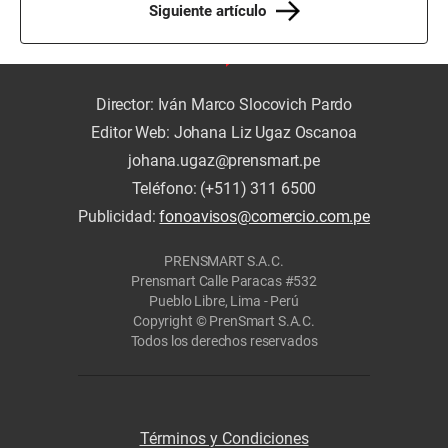
Siguiente artículo
Director: Iván Marco Slocovich Pardo
Editor Web: Johana Liz Ugaz Oscanoa
johana.ugaz@prensmart.pe
Teléfono: (+511) 311 6500
Publicidad:
fonoavisos@comercio.com.pe
PRENSMART S.A.C.
Prensmart Calle Paracas #532
Pueblo Libre, Lima - Perú
Copyright © PrenSmart S.A.C.
Todos los derechos reservados
Términos y Condiciones