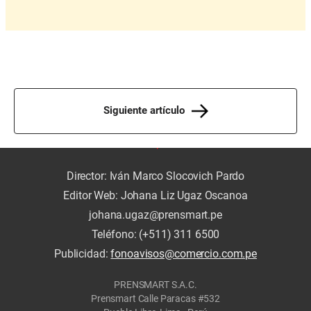
Siguiente artículo
Director: Iván Marco Slocovich Pardo
Editor Web: Johana Liz Ugaz Oscanoa
johana.ugaz@prensmart.pe
Teléfono: (+511) 311 6500
Publicidad:
fonoavisos@comercio.com.pe
PRENSMART S.A.C.
Prensmart Calle Paracas #532