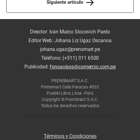
Siguiente artículo
Director: Iván Marco Slocovich Pardo
Editor Web: Johana Liz Ugaz Oscanoa
johana.ugaz@prensmart.pe
Teléfono: (+511) 311 6500
Publicidad:
fonoavisos@comercio.com.pe
PRENSMART S.A.C.
Prensmart Calle Paracas #532
Pueblo Libre, Lima - Perú
Copyright © PrenSmart S.A.C.
Todos los derechos reservados
Términos y Condiciones