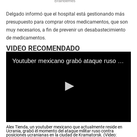
Delgado informó que el hospital está gestionando más
presupuesto para comprar otros medicamentos, que son
muy necesarios, a fin de prevenir un desabastecimiento
de medicamentos.
VIDEO RECOMENDADO
Youtuber mexicano grabó ataque ruso en Ucrania
0
Alex Tienda, un youtuber mexicano que actualmente reside en
s
Ucrania, grabó el momento del ataque militar ruso contra
e
posiciones ucranianas en la ciudad de Kramatorsk. (Video: