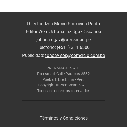
Director: Iván Marco Slocovich Pardo
Editor Web: Johana Liz Ugaz Oscanoa
johana.ugaz@prensmart.pe
Teléfono: (+511) 311 6500
Publicidad:
fonoavisos@comercio.com.pe
PRENSMART S.A.C.
Prensmart Calle Paracas #532
Pueblo Libre, Lima - Perú
Copyright © PrenSmart S.A.C.
Todos los derechos reservados
Términos y Condiciones