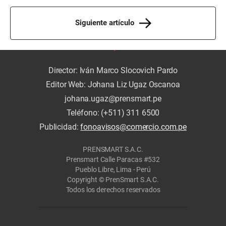
Siguiente artículo
Director: Iván Marco Slocovich Pardo
Editor Web: Johana Liz Ugaz Oscanoa
johana.ugaz@prensmart.pe
Teléfono: (+511) 311 6500
Publicidad:
fonoavisos@comercio.com.pe
PRENSMART S.A.C.
Prensmart Calle Paracas #532
Pueblo Libre, Lima - Perú
Copyright © PrenSmart S.A.C.
Todos los derechos reservados