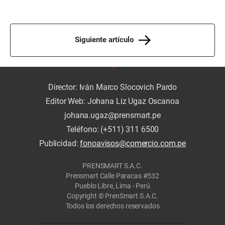
Siguiente artículo
Director: Iván Marco Slocovich Pardo
Editor Web: Johana Liz Ugaz Oscanoa
johana.ugaz@prensmart.pe
Teléfono: (+511) 311 6500
Publicidad:
fonoavisos@comercio.com.pe
PRENSMART S.A.C.
Prensmart Calle Paracas #532
Pueblo Libre, Lima - Perú
Copyright © PrenSmart S.A.C.
Todos los derechos reservados