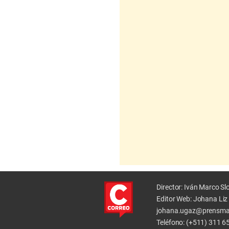
Director: Iván Marco S
Editor Web: Johana Li
johana.ugaz@prensma
Teléfono: (+511) 311 6