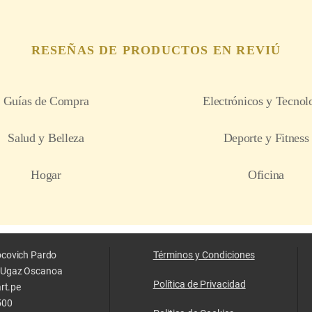
locovich Pardo
Términos y Condiciones
z Ugaz Oscanoa
Política de Privacidad
rt.pe
500