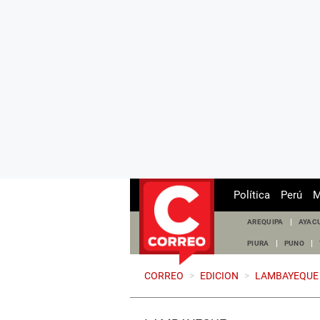
Política
Perú
M
AREQUIPA
AYAC
PIURA
PUNO
CORREO
>
EDICION
>
LAMBAYEQUE