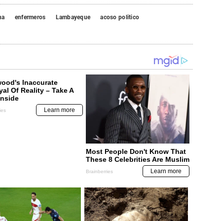
na
enfermeros
Lambayeque
acoso politico