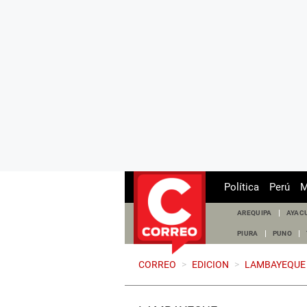
Política
Perú
M
AREQUIPA
AYAC
PIURA
PUNO
CORREO
>
EDICION
>
LAMBAYEQUE