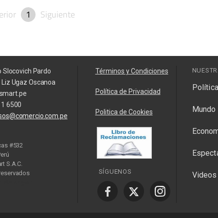
erior
1
Siguiente
NUESTR
o Slocovich Pardo
Términos y Condiciones
a Liz Ugaz Oscanoa
Polític
Política de Privacidad
smart.pe
11 6500
Mundo
Politica de Cookies
isos@comercio.com.pe
Econom
cas #532
Espect
Perú
t S.A.C.
SÍGUENOS
reservados
Videos
y Manager