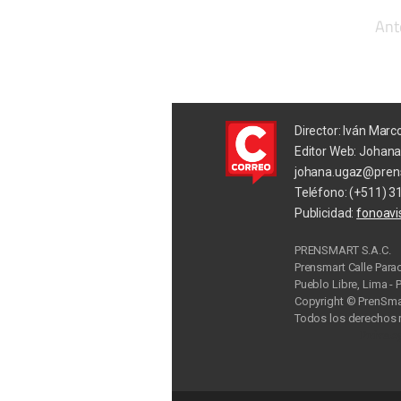
Ant
Director: Iván Marc
Editor Web: Johan
johana.ugaz@pren
Teléfono: (+511) 3
Publicidad:
fonoav
PRENSMART S.A.C.
Prensmart Calle Para
Pueblo Libre, Lima - 
Copyright © PrenSmar
Todos los derechos 
Privac