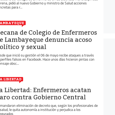
erena, pidió al nuevo Gobierno y ministro de Salud acciones
ncretas para r...
LAMBAYEQUE
ecana de Colegio de Enfermeros
e Lambayeque denuncia acoso
olítico y sexual
sde que inició su gestión el 06 de mayo recibe ataques a través
 perfiles falsos en Facebook. Hace unos días hicieron pintas con
nsaje obsc...
A LIBERTAD
a Libertad: Enfermeros acatan
aro contra Gobierno Central
mandaron eliminación de decreto que, según los profesionales de
salud, le quita autonomía a institución y perjudica a los
egurados