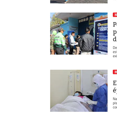
P
p
d
De
es
exi
E
é
Na
pi
co