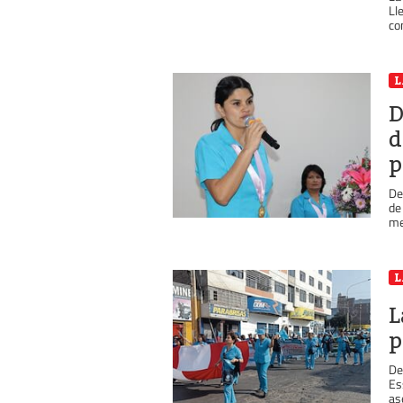
Ll
co
D
d
p
De
de
me
L
L
p
De
Es
as