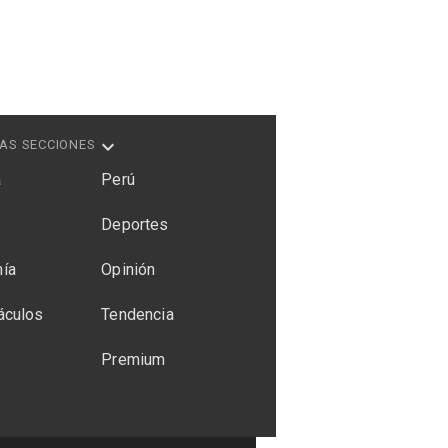
AS SECCIONES
a
Perú
Deportes
ía
Opinión
áculos
Tendencia
Premium