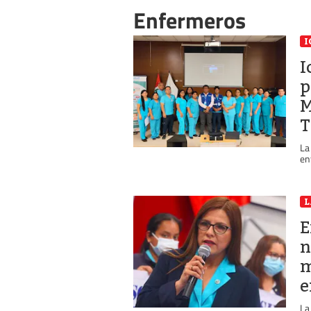
Enfermeros
I
I
p
M
T
La
en
L
E
n
m
e
La