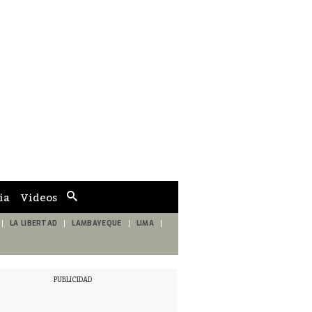
ia
Videos
Cuadro
de
búsqueda
LA LIBERTAD
LAMBAYEQUE
LIMA