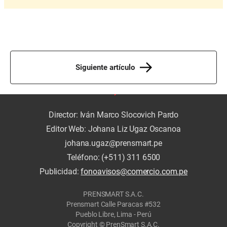
Siguiente artículo
Director: Iván Marco Slocovich Pardo
Editor Web: Johana Liz Ugaz Oscanoa
johana.ugaz@prensmart.pe
Teléfono: (+511) 311 6500
Publicidad:
fonoavisos@comercio.com.pe
PRENSMART S.A.C.
Prensmart Calle Paracas #532
Pueblo Libre, Lima - Perú
Copyright © PrenSmart S.A.C.