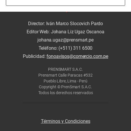
Director: Iván Marco Slocovich Pardo
Editor Web: Johana Liz Ugaz Oscanoa
johana.ugaz@prensmart.pe
Teléfono: (+511) 311 6500
Publicidad:
fonoavisos@comercio.com.pe
PRENSMART S.A.C.
Prensmart Calle Paracas #532
Pueblo Libre, Lima - Perú
Copyright © PrenSmart S.A.C.
Todos los derechos reservados
Términos y Condiciones