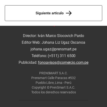
Siguiente artículo
Director: Iván Marco Slocovich Pardo
Editor Web: Johana Liz Ugaz Oscanoa
johana.ugaz@prensmart.pe
Teléfono: (+511) 311 6500
Publicidad:
fonoavisos@comercio.com.pe
PRENSMART S.A.C.
Prensmart Calle Paracas #532
Pueblo Libre, Lima - Perú
Copyright © PrenSmart S.A.C.
Todos los derechos reservados