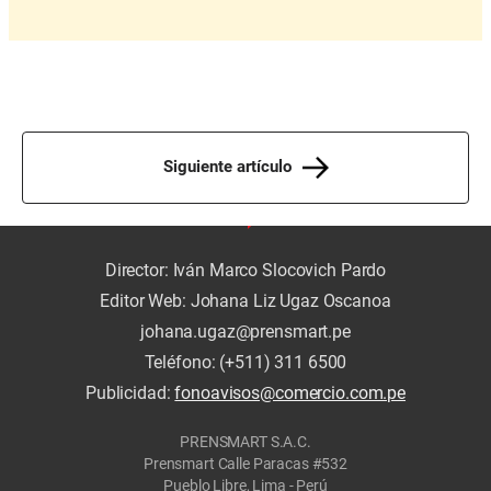
Siguiente artículo
Director: Iván Marco Slocovich Pardo
Editor Web: Johana Liz Ugaz Oscanoa
johana.ugaz@prensmart.pe
Teléfono: (+511) 311 6500
Publicidad:
fonoavisos@comercio.com.pe
PRENSMART S.A.C.
Prensmart Calle Paracas #532
Pueblo Libre, Lima - Perú