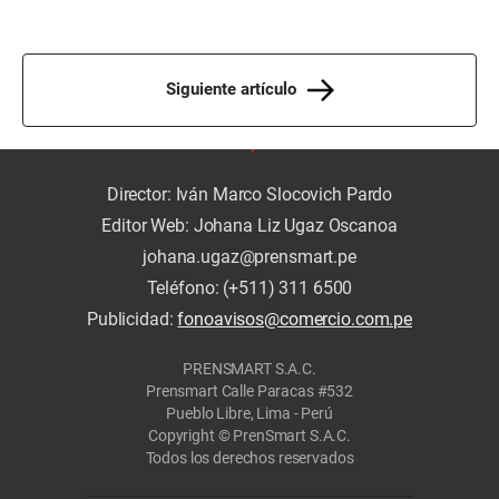
Siguiente artículo
Director: Iván Marco Slocovich Pardo
Editor Web: Johana Liz Ugaz Oscanoa
johana.ugaz@prensmart.pe
Teléfono: (+511) 311 6500
Publicidad:
fonoavisos@comercio.com.pe
PRENSMART S.A.C.
Prensmart Calle Paracas #532
Pueblo Libre, Lima - Perú
Copyright © PrenSmart S.A.C.
Todos los derechos reservados