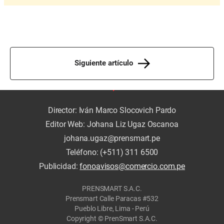
Siguiente artículo
Director: Iván Marco Slocovich Pardo
Editor Web: Johana Liz Ugaz Oscanoa
johana.ugaz@prensmart.pe
Teléfono: (+511) 311 6500
Publicidad:
fonoavisos@comercio.com.pe
PRENSMART S.A.C.
Prensmart Calle Paracas #532
Pueblo Libre, Lima - Perú
Copyright © PrenSmart S.A.C.