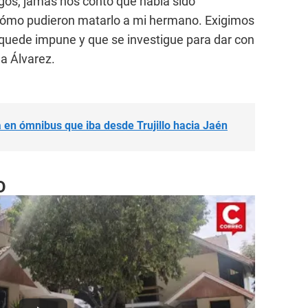
igos, jamás nos contó que había sido
mo pudieron matarlo a mi hermano. Exigimos
 quede impune y que se investigue para dar con
la Álvarez.
 en ómnibus que iba desde Trujillo hacia Jaén
O