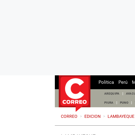
Política
Perú
M
AREQUIPA
AYAC
PIURA
PUNO
CORREO
>
EDICION
>
LAMBAYEQUE