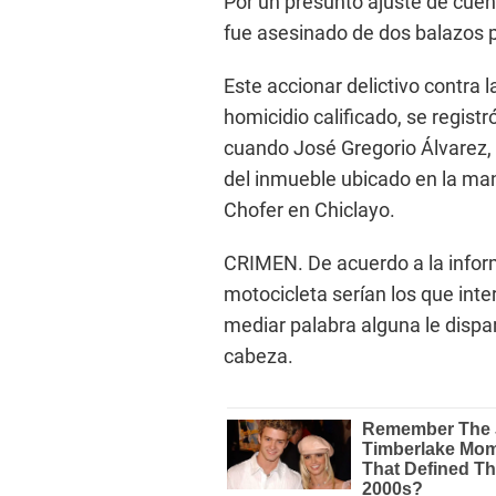
Por un presunto ajuste de cuen
fue asesinado de dos balazos p
Este accionar delictivo contra l
homicidio calificado, se registr
cuando José Gregorio Álvarez, d
del inmueble ubicado en la man
Chofer en Chiclayo.
CRIMEN. De acuerdo a la inform
motocicleta serían los que inte
mediar palabra alguna le dispar
cabeza.