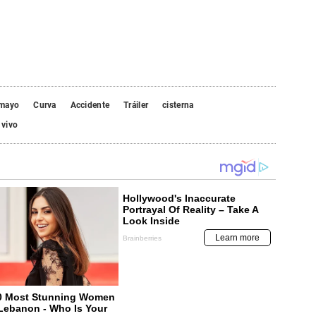
mayo
Curva
Accidente
Tráiler
cisterna
vivo