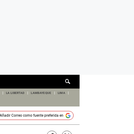
Cuadro
de
búsqueda
LA LIBERTAD
LAMBAYEQUE
LIMA
Añadir
Correo
como fuente preferida en