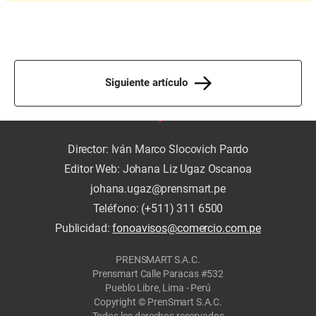
Siguiente artículo
Director: Iván Marco Slocovich Pardo
Editor Web: Johana Liz Ugaz Oscanoa
johana.ugaz@prensmart.pe
Teléfono: (+511) 311 6500
Publicidad:
fonoavisos@comercio.com.pe
PRENSMART S.A.C.
Prensmart Calle Paracas #532
Pueblo Libre, Lima - Perú
Copyright © PrenSmart S.A.C.