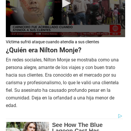
0
Víctima sufrió ataque cuando atendía a sus clientes
s
e
¿Quién era Nilton Monje?
c
o
En redes sociales, Nilton Monje se mostraba como una
n
d
persona alegre, amante de los viajes y con buen trato
s
hacia sus clientes. Era conocido en el mercado por su
o
f
carisma y profesionalismo, lo que le valió una clientela
1
fiel. Su asesinato ha causado profundo pesar en la
m
i
comunidad. Deja en la orfandad a una hija menor de
n
u
edad.
t
e
,
5
8