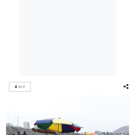
4
de
8