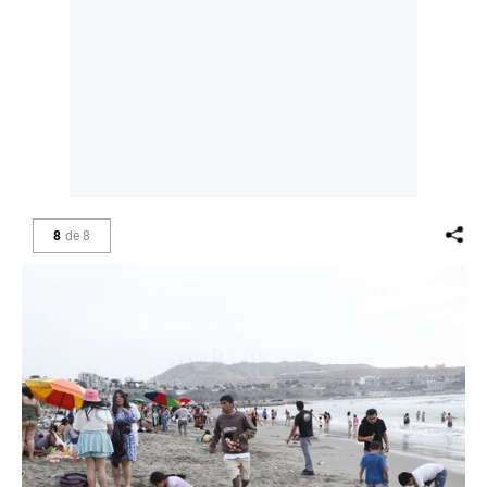
8
de
8