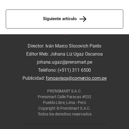
Siguiente artículo
Director: Iván Marco Slocovich Pardo
Editor Web: Johana Liz Ugaz Oscanoa
johana.ugaz@prensmart.pe
Teléfono: (+511) 311 6500
Publicidad:
fonoavisos@comercio.com.pe
PRENSMART S.A.C.
Prensmart Calle Paracas #532
Pueblo Libre, Lima - Perú
Copyright © PrenSmart S.A.C.
Todos los derechos reservados