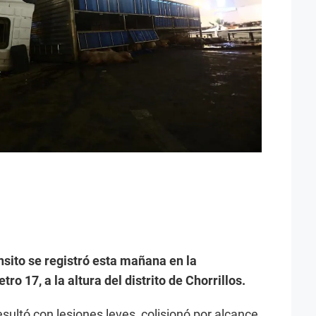
nsito se registró esta mañana en la
o 17, a la altura del distrito de Chorrillos.
sultó con lesiones leves, colisionó por alcance