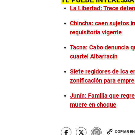
TE PUEDE INTERESAR
La Libertad: Trece dete
Chincha: caen sujetos i
requisitoria vigente
Tacna: Cabo denuncia que
cuartel Albarracín
Siete regidores de Ica e
zonificación para empre
Junín: Familia que regre
muere en choque
COPIAR E