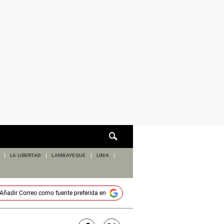
Cuadro
de
búsqueda
LA LIBERTAD
LAMBAYEQUE
LIMA
Añadir
Correo
como fuente preferida en