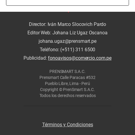
Director: Iván Marco Slocovich Pardo
Editor Web: Johana Liz Ugaz Oscanoa
johana.ugaz@prensmart.pe
Teléfono: (+511) 311 6500
Publicidad:
fonoavisos@comercio.com.pe
PRENSMART S.A.C.
Prensmart Calle Paracas #532
Pueblo Libre, Lima - Perú
Copyright © PrenSmart S.A.C.
Todos los derechos reservados
Términos y Condiciones