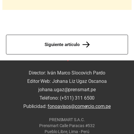
Siguiente artículo
Director: Iván Marco Slocovich Pardo
Editor Web: Johana Liz Ugaz Oscanoa
johana.ugaz@prensmart.pe
Teléfono: (+511) 311 6500
Publicidad:
fonoavisos@comercio.com.pe
PRENSMART S.A.C.
Prensmart Calle Paracas #532
Pueblo Libre, Lima - Perú