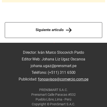
Siguiente artículo
Director: Iván Marco Slocovich Pardo
Editor Web: Johana Liz Ugaz Oscanoa
johana.ugaz@prensmart.pe
Teléfono: (+511) 311 6500
Publicidad:
fonoavisos@comercio.com.pe
PRENSMART S.A.C.
Prensmart Calle Paracas #532
Pueblo Libre, Lima - Perú
Copyright © PrenSmart S.A.C.