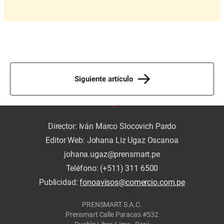
Siguiente artículo
Director: Iván Marco Slocovich Pardo
Editor Web: Johana Liz Ugaz Oscanoa
johana.ugaz@prensmart.pe
Teléfono: (+511) 311 6500
Publicidad:
fonoavisos@comercio.com.pe
PRENSMART S.A.C.
Prensmart Calle Paracas #532