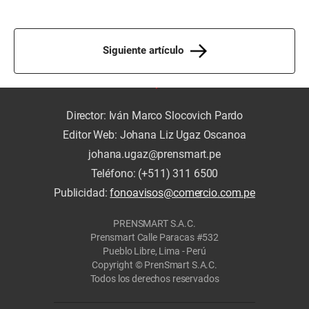
Siguiente artículo
Director: Iván Marco Slocovich Pardo
Editor Web: Johana Liz Ugaz Oscanoa
johana.ugaz@prensmart.pe
Teléfono: (+511) 311 6500
Publicidad:
fonoavisos@comercio.com.pe
PRENSMART S.A.C.
Prensmart Calle Paracas #532
Pueblo Libre, Lima - Perú
Copyright © PrenSmart S.A.C.
Todos los derechos reservados