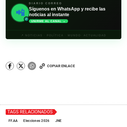
DIARIO CORREO
Síguenos en WhatsApp y recibe las
📲
noticias al instante
✓
UNIRME AL CANAL →
📍 NOTICIAS · POLÍTICA · MUNDO· ACTUALIDAD
COPIAR ENLACE
TAGS RELACIONADOS
FF.AA
Elecciones 2026
JNE