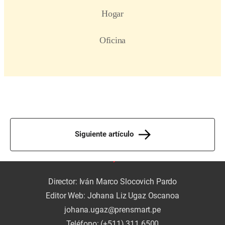
Siguiente artículo
Director: Iván Marco Slocovich Pardo
Editor Web: Johana Liz Ugaz Oscanoa
johana.ugaz@prensmart.pe
Teléfono: (+511) 311 6500