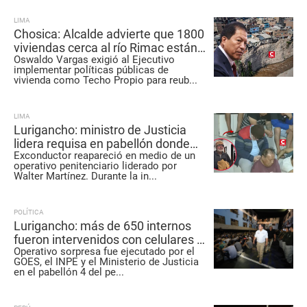
LIMA
Chosica: Alcalde advierte que 1800
viviendas cerca al río Rimac están
Oswaldo Vargas exigió al Ejecutivo
en alto riesgo por posibles huaicos
implementar políticas públicas de
vivienda como Techo Propio para reub
...
LIMA
Lurigancho: ministro de Justicia
lidera requisa en pabellón donde
Exconductor reapareció en medio de un
está recluido Andrés Hurtado
operativo penitenciario liderado por
‘Chibolín’
Walter Martínez. Durante la in
...
POLÍTICA
Lurigancho: más de 650 internos
fueron intervenidos con celulares y
Operativo sorpresa fue ejecutado por el
televisores durante operativo
GOES, el INPE y el Ministerio de Justicia
en el pabellón 4 del pe
...