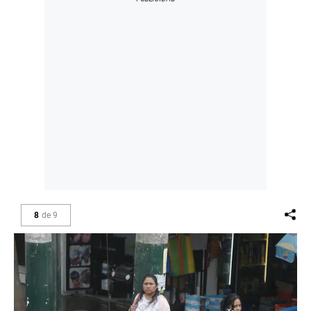
8
de
9