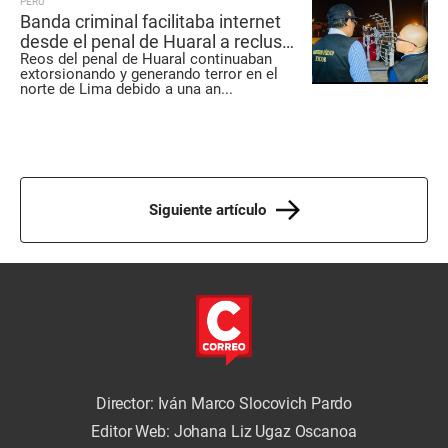
PERÚ
Banda criminal facilitaba internet
desde el penal de Huaral a reclusos
Reos del penal de Huaral continuaban
de otros centros penitenciarios
extorsionando y generando terror en el
norte de Lima debido a una an
...
Siguiente artículo
Director: Iván Marco Slocovich Pardo
Editor Web: Johana Liz Ugaz Oscanoa