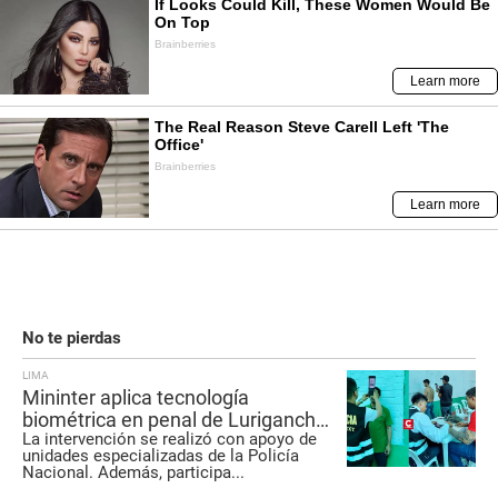
No te pierdas
LIMA
Mininter aplica tecnología
biométrica en penal de Lurigancho
La intervención se realizó con apoyo de
para identificar internos extranjeros
unidades especializadas de la Policía
Nacional. Además, participa
...