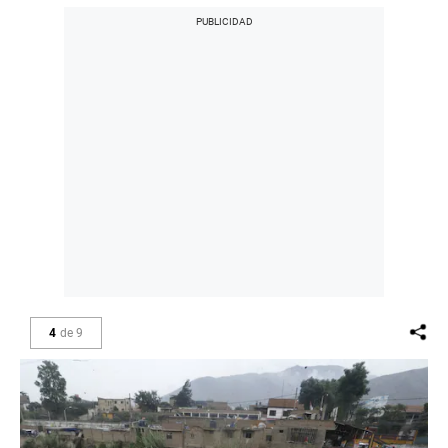
4
de
9