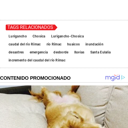
TAGS RELACIONADOS
Lurigancho
Chosica
Lurigancho-Chosica
caudal del río Rímac
río Rímac
huaicos
inundación
desastres
emergencia
desborde
lluvias
Santa Eulalia
incremento del caudal del río Rímac