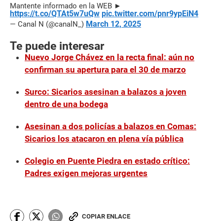
Mantente informado en la WEB ►
https://t.co/QTAt5w7uQw
pic.twitter.com/pnr9ypEiN4
March 12, 2025
— Canal N (@canalN_)
Te puede interesar
Nuevo Jorge Chávez en la recta final: aún no
confirman su apertura para el 30 de marzo
Surco: Sicarios asesinan a balazos a joven
dentro de una bodega
Asesinan a dos policías a balazos en Comas:
Sicarios los atacaron en plena vía pública
Colegio en Puente Piedra en estado crítico:
Padres exigen mejoras urgentes
COPIAR ENLACE