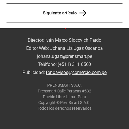
Siguiente artículo
Director: Iván Marco Slocovich Pardo
Editor Web: Johana Liz Ugaz Oscanoa
johana.ugaz@prensmart.pe
Teléfono: (+511) 311 6500
Publicidad:
fonoavisos@comercio.com.pe
PRENSMART S.A.C.
Prensmart Calle Paracas #532
Pueblo Libre, Lima - Perú
Copyright © PrenSmart S.A.C.
Todos los derechos reservados