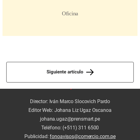
Siguiente artículo
Director: Iván Marco Slocovich Pardo
Editor Web: Johana Liz Ugaz Oscanoa
johana.ugaz@prensmart.pe
Teléfono: (+511) 311 6500
Publicidad:
fonoavisos@comercio.com.pe