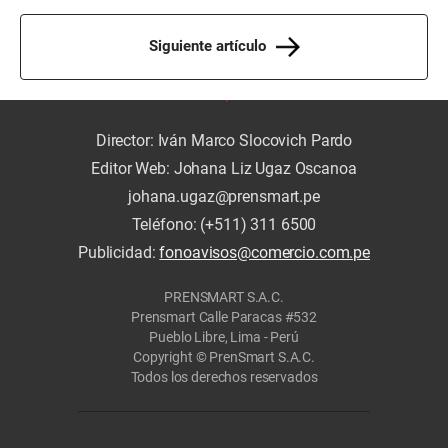
Siguiente artículo
Director: Iván Marco Slocovich Pardo
Editor Web: Johana Liz Ugaz Oscanoa
johana.ugaz@prensmart.pe
Teléfono: (+511) 311 6500
Publicidad:
fonoavisos@comercio.com.pe
PRENSMART S.A.C.
Prensmart Calle Paracas #532
Pueblo Libre, Lima - Perú
Copyright © PrenSmart S.A.C.
Todos los derechos reservados