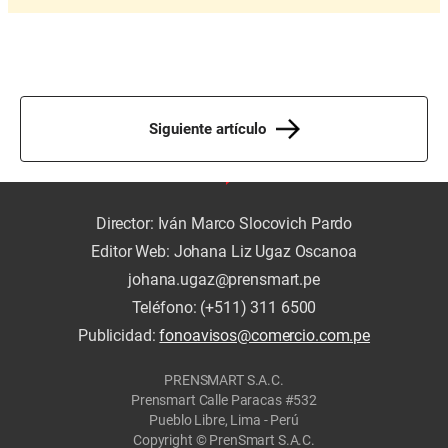
Siguiente artículo
Director: Iván Marco Slocovich Pardo
Editor Web: Johana Liz Ugaz Oscanoa
johana.ugaz@prensmart.pe
Teléfono: (+511) 311 6500
Publicidad:
fonoavisos@comercio.com.pe
PRENSMART S.A.C.
Prensmart Calle Paracas #532
Pueblo Libre, Lima - Perú
Copyright © PrenSmart S.A.C.