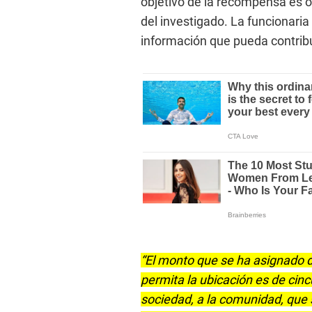
objetivo de la recompensa es o
del investigado. La funcionaria
información que pueda contribui
“El monto que se ha asignado 
permita la ubicación es de cinc
sociedad, a la comunidad, que 