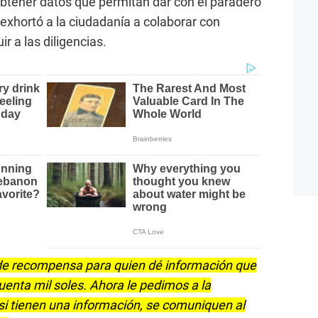
btener datos que permitan dar con el paradero
 exhortó a la ciudadanía a colaborar con
r a las diligencias.
de recompensa para quien dé información que
uenta mil soles. Ahora le pedimos a la
si tienen una información, se comuniquen al