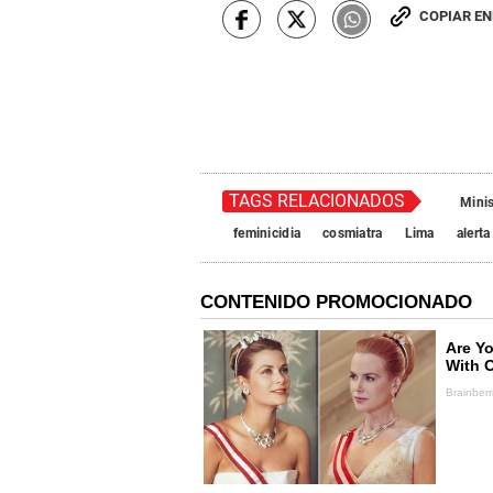
COPIAR E
TAGS RELACIONADOS
Minis
feminicidia
cosmiatra
Lima
alerta