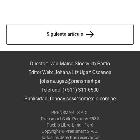
Siguiente artículo
Director: Iván Marco Slocovich Pardo
Editor Web: Johana Liz Ugaz Oscanoa
johana.ugaz@prensmart.pe
Teléfono: (+511) 311 6500
Publicidad:
fonoavisos@comercio.com.pe
PRENSMART S.A.C.
Prensmart Calle Paracas #532
Pueblo Libre, Lima - Perú
Copyright © PrenSmart S.A.C.
Todos los derechos reservados