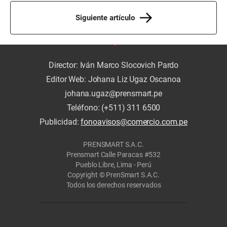
Siguiente artículo
Director: Iván Marco Slocovich Pardo
Editor Web: Johana Liz Ugaz Oscanoa
johana.ugaz@prensmart.pe
Teléfono: (+511) 311 6500
Publicidad:
fonoavisos@comercio.com.pe
PRENSMART S.A.C.
Prensmart Calle Paracas #532
Pueblo Libre, Lima - Perú
Copyright © PrenSmart S.A.C.
Todos los derechos reservados