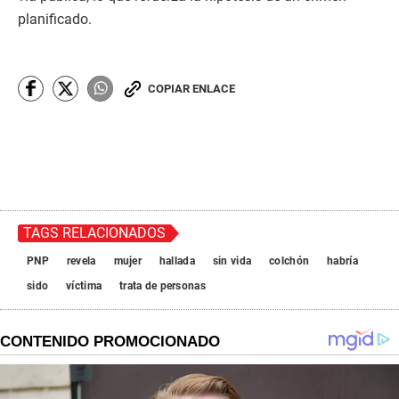
planificado.
COPIAR ENLACE
TAGS RELACIONADOS
PNP
revela
mujer
hallada
sin vida
colchón
habría
sido
víctima
trata de personas