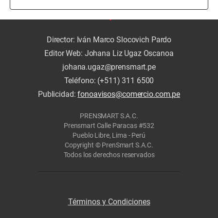
Director: Iván Marco Slocovich Pardo
Editor Web: Johana Liz Ugaz Oscanoa
johana.ugaz@prensmart.pe
Teléfono: (+511) 311 6500
Publicidad:
fonoavisos@comercio.com.pe
PRENSMART S.A.C.
Prensmart Calle Paracas #532
Pueblo Libre, Lima - Perú
Copyright © PrenSmart S.A.C.
Todos los derechos reservados
Términos y Condiciones