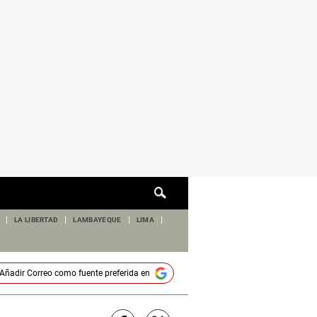
Cuadro
de
búsqueda
LA LIBERTAD
LAMBAYEQUE
LIMA
Añadir
Correo
como fuente preferida en