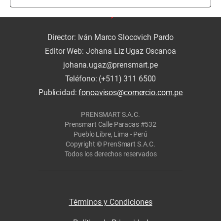
Director: Iván Marco Slocovich Pardo
Editor Web: Johana Liz Ugaz Oscanoa
johana.ugaz@prensmart.pe
Teléfono: (+511) 311 6500
Publicidad:
fonoavisos@comercio.com.pe
PRENSMART S.A.C.
Prensmart Calle Paracas #532
Pueblo Libre, Lima - Perú
Copyright © PrenSmart S.A.C.
Todos los derechos reservados
Términos y Condiciones