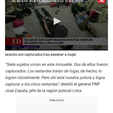
Sicarios son capturados tras asesinar a mujer
0
sicarios son capturados tras asesinar a mujer
s
e
c
“Siete sujetos vivían en este inmueble. Dos de ellos fueron
o
capturados. Los restantes tratan de fugar, de hecho, lo
n
d
logran inicialmente. Pero ahí está nuestra policía y logra
s
capturar a los cinco restantes”
, detalló el general PNP
o
f
José Zapata, jefe de la región policial Lima.
3
m
i
n
u
t