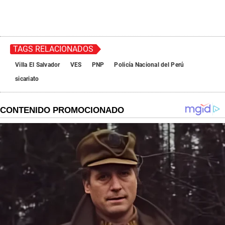
e
c
o
n
d
s
TAGS RELACIONADOS
Villa El Salvador
VES
PNP
Policía Nacional del Perú
sicariato