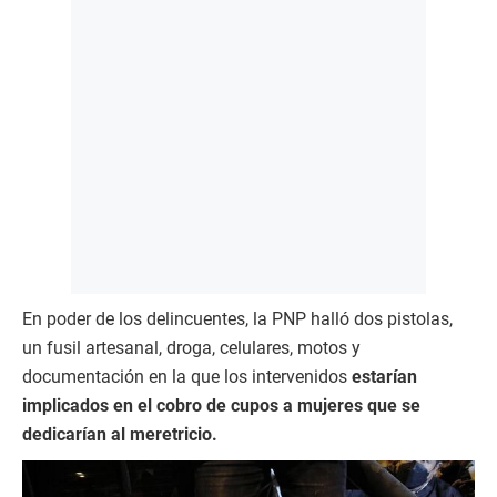
e
s
,
1
0
s
e
c
o
n
d
s
En poder de los delincuentes, la PNP halló dos pistolas,
un fusil artesanal, droga, celulares, motos y
documentación en la que los intervenidos
estarían
implicados en el cobro de cupos a mujeres que se
dedicarían al meretricio.