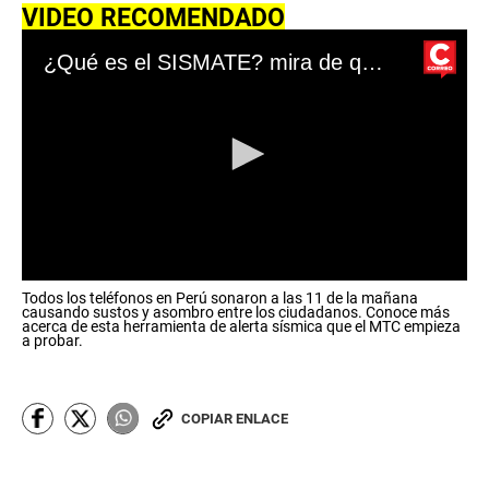
VIDEO RECOMENDADO
¿Qué es el SISMATE? mira de qué trata la herramienta del MTC que se puso a prueba a nivel nacional
0
Todos los teléfonos en Perú sonaron a las 11 de la mañana
s
causando sustos y asombro entre los ciudadanos. Conoce más
e
acerca de esta herramienta de alerta sísmica que el MTC empieza
c
a probar.
o
n
d
s
COPIAR ENLACE
o
f
0
s