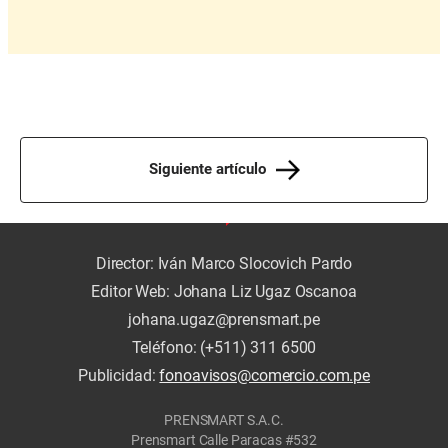
Siguiente artículo
Director: Iván Marco Slocovich Pardo
Editor Web: Johana Liz Ugaz Oscanoa
johana.ugaz@prensmart.pe
Teléfono: (+511) 311 6500
Publicidad:
fonoavisos@comercio.com.pe
PRENSMART S.A.C.
Prensmart Calle Paracas #532