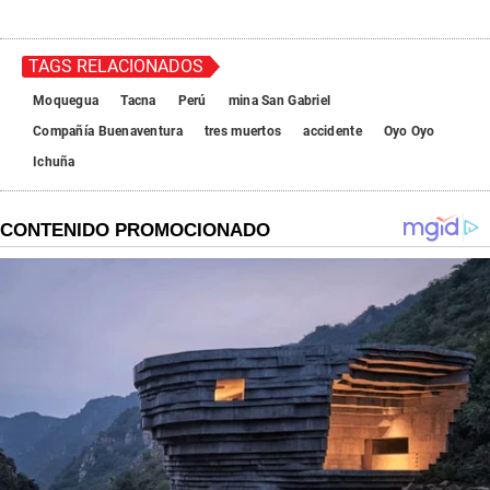
TAGS RELACIONADOS
Moquegua
Tacna
Perú
mina San Gabriel
Compañía Buenaventura
tres muertos
accidente
Oyo Oyo
Ichuña