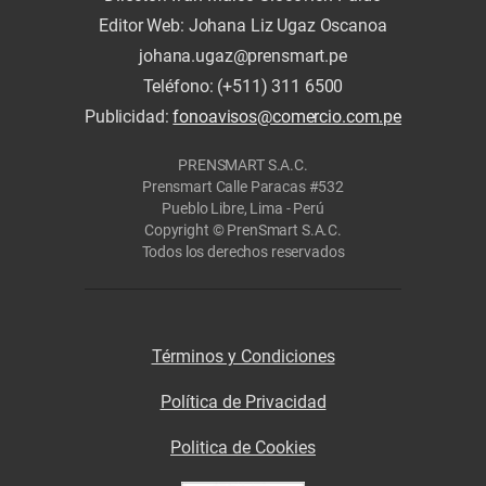
Editor Web: Johana Liz Ugaz Oscanoa
johana.ugaz@prensmart.pe
Teléfono: (+511) 311 6500
Publicidad:
fonoavisos@comercio.com.pe
PRENSMART S.A.C.
Prensmart Calle Paracas #532
Pueblo Libre, Lima - Perú
Copyright © PrenSmart S.A.C.
Todos los derechos reservados
Términos y Condiciones
Política de Privacidad
Politica de Cookies