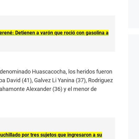
Perené: Detienen a varón que roció con gasolina a
ar denominado Huascacocha, los heridos fueron
a David (41), Galvez Li Yanina (37), Rodriguez
ahamonte Alexander (36) y el menor de
hillado por tres sujetos que ingresaron a su