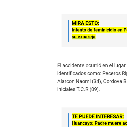
MIRA ESTO:
Intento de feminicidio en 
su expareja
El accidente ocurrió en el lug
identificados como: Peceros Rip
Alarcon Naomi (34), Cordova B
iniciales T.C.R (09).
TE PUEDE INTERESAR:
Huancayo: Padre muere acuc