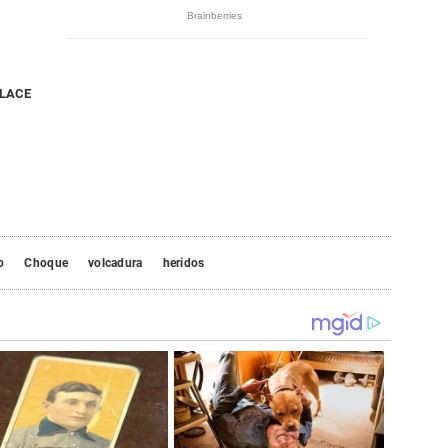
NLACE
o
Choque
volcadura
heridos